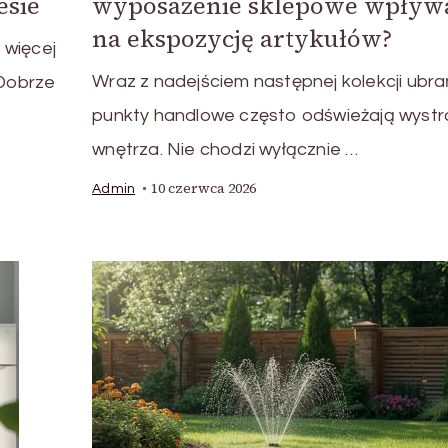
esie
wyposażenie sklepowe wpływ
na ekspozycję artykułów?
 więcej
Wraz z nadejściem następnej kolekcji ubra
 Dobrze
punkty handlowe często odświeżają wystr
wnętrza. Nie chodzi wyłącznie …
10 czerwca 2026
Admin