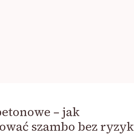
betonowe – jak
kować szambo bez ryzy