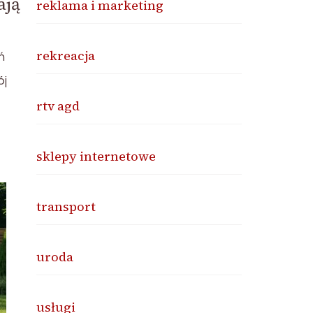
ają
reklama i marketing
rekreacja
ń
ój
rtv agd
sklepy internetowe
transport
uroda
usługi