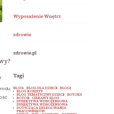
Wyposażenie Wnętrz
zdrowie
zdrowie.pl
owy?
Tagi
y
BLOG
BLOG DLA DZIECI
BLOGI
rodu.
BLOG KOBIETY
BLOG TEMATYCZNY DZIECI
BOTOKS
ność
BOTOX
CIEKAWY BLOG
DYREKTYWA WDROŻENIOWA
DYREKTYWA WDROŻENIOWA
DOTYCZĄCA DELEGOWANIA
PRACOWNIKÓW