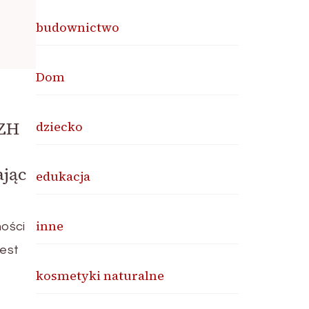
budownictwo
Dom
PZH
dziecko
jąc
edukacja
inne
ności
est
kosmetyki naturalne