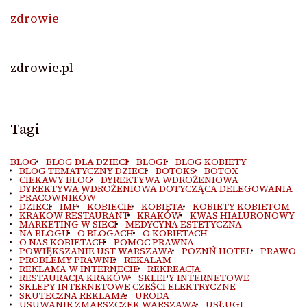
zdrowie
zdrowie.pl
Tagi
BLOG
BLOG DLA DZIECI
BLOGI
BLOG KOBIETY
BLOG TEMATYCZNY DZIECI
BOTOKS
BOTOX
CIEKAWY BLOG
DYREKTYWA WDROŻENIOWA
DYREKTYWA WDROŻENIOWA DOTYCZĄCA DELEGOWANIA
PRACOWNIKÓW
DZIECI
IMP
KOBIECIE
KOBIETA
KOBIETY KOBIETOM
KRAKOW RESTAURANT
KRAKÓW
KWAS HIALURONOWY
MARKETING W SIECI
MEDYCYNA ESTETYCZNA
NA BLOGU
O BLOGACH
O KOBIETACH
O NAS KOBIETACH
POMOC PRAWNA
POWIĘKSZANIE UST WARSZAWA
POZNŃ HOTEL
PRAWO
PROBLEMY PRAWNE
REKALAM
REKLAMA W INTERNECIE
REKREACJA
RESTAURACJA KRAKÓW
SKLEPY INTERNETOWE
SKLEPY INTERNETOWE CZEŚCI ELEKTRYCZNE
SKUTECZNA REKLAMA
URODA
USUWANIE ZMARSZCZEK WARSZAWA
USŁUGI