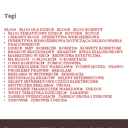
Tagi
BLOG
BLOG DLA DZIECI
BLOGI
BLOG KOBIETY
BLOG TEMATYCZNY DZIECI
BOTOKS
BOTOX
CIEKAWY BLOG
DYREKTYWA WDROŻENIOWA
DYREKTYWA WDROŻENIOWA DOTYCZĄCA DELEGOWANIA
PRACOWNIKÓW
DZIECI
IMP
KOBIECIE
KOBIETA
KOBIETY KOBIETOM
KRAKOW RESTAURANT
KRAKÓW
KWAS HIALURONOWY
MARKETING W SIECI
MEDYCYNA ESTETYCZNA
NA BLOGU
O BLOGACH
O KOBIETACH
O NAS KOBIETACH
POMOC PRAWNA
POWIĘKSZANIE UST WARSZAWA
POZNŃ HOTEL
PRAWO
PROBLEMY PRAWNE
REKALAM
REKLAMA W INTERNECIE
REKREACJA
RESTAURACJA KRAKÓW
SKLEPY INTERNETOWE
SKLEPY INTERNETOWE CZEŚCI ELEKTRYCZNE
SKUTECZNA REKLAMA
URODA
USUWANIE ZMARSZCZEK WARSZAWA
USŁUGI
WPISY TEMATYKA DZIECIĘCA
ZABAWKI
ZABIEGI UPIEKSZAJACE
ZABIEGI URODA I ZDROWIE
ZDROWIE
ZDROWIE I URODA